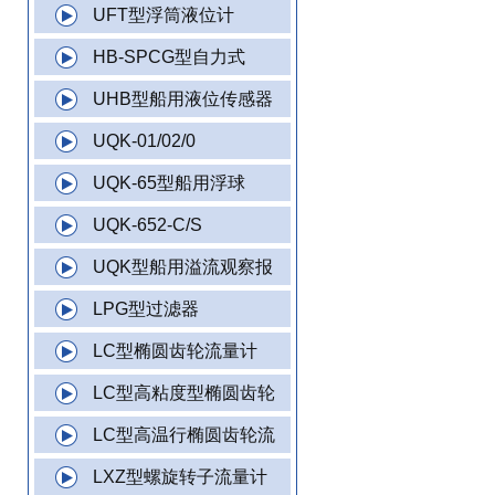
UFT型浮筒液位计
HB-SPCG型自力式
UHB型船用液位传感器
UQK-01/02/0
UQK-65型船用浮球
UQK-652-C/S
UQK型船用溢流观察报
LPG型过滤器
LC型椭圆齿轮流量计
LC型高粘度型椭圆齿轮
LC型高温行椭圆齿轮流
LXZ型螺旋转子流量计