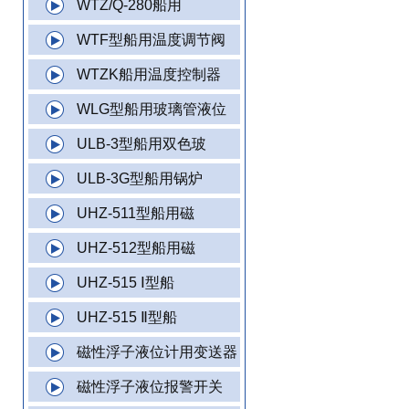
WTZ/Q-280船用
WTF型船用温度调节阀
WTZK船用温度控制器
WLG型船用玻璃管液位
ULB-3型船用双色玻
ULB-3G型船用锅炉
UHZ-511型船用磁
UHZ-512型船用磁
UHZ-515 Ⅰ型船
UHZ-515 Ⅱ型船
磁性浮子液位计用变送器
磁性浮子液位报警开关