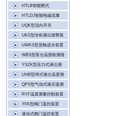
HTLB智能靶式
HTLDJ智能电磁流量
UQK型流向开关
UKS型沧柜液位报警装
UWKS型货舱进水装置
WBS型泵仓温度检测报
YSZK型压力式液位测
UHB型球式液位温度测
QPS型气动式液压遥测
RYF温度测量控制装置
YFK型阀门遥控装置
液动式阀门遥控装置