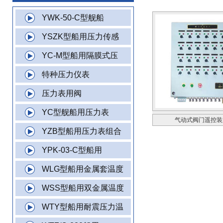
YWK-50-C型舰船
YSZK型船用压力传感
YC-M型船用隔膜式压
特种压力仪表
压力表用阀
YC型舰船用压力表
气动式阀门遥控装
YZB型船用压力表组合
YPK-03-C型船用
WLG型船用金属套温度
WSS型船用双金属温度
WTY型船用耐震压力温