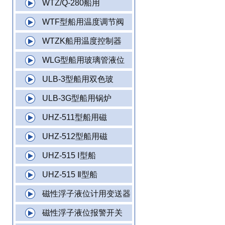
WTZ/Q-280船用
WTF型船用温度调节阀
WTZK船用温度控制器
WLG型船用玻璃管液位
ULB-3型船用双色玻
ULB-3G型船用锅炉
UHZ-511型船用磁
UHZ-512型船用磁
UHZ-515 Ⅰ型船
UHZ-515 Ⅱ型船
磁性浮子液位计用变送器
磁性浮子液位报警开关